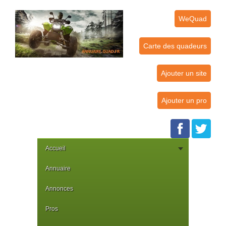
WeQuad
Carte des quadeurs
Ajouter un site
Ajouter un pro
Accueil
Annuaire
Annonces
Pros