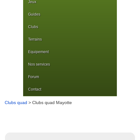
Jeux
Guides
Clubs
Terrains
Equipement
Nos services
Forum
Contact
Clubs quad
> Clubs quad Mayotte