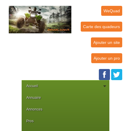
WeQuad
Carte des quadeurs
Ajouter un site
Ajouter un pro
Accueil
Annuaire
Annonces
Pros