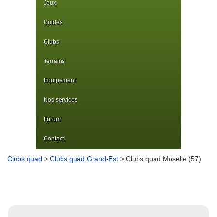
Jeux
Guides
Clubs
Terrains
Equipement
Nos services
Forum
Contact
Clubs quad
>
Clubs quad Grand-Est
> Clubs quad Moselle (57)