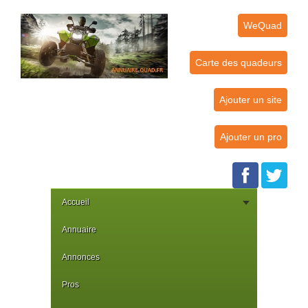
WeQuad
Carte des quadeurs
Ajouter un site
Ajouter un pro
Accueil
Annuaire
Annonces
Pros