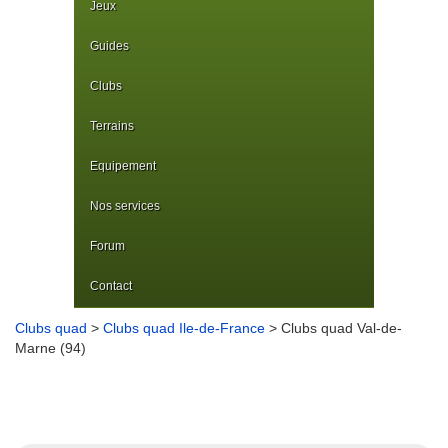
Jeux
Guides
Clubs
Terrains
Equipement
Nos services
Forum
Contact
Clubs quad
>
Clubs quad Ile-de-France
> Clubs quad Val-de-
Marne (94)