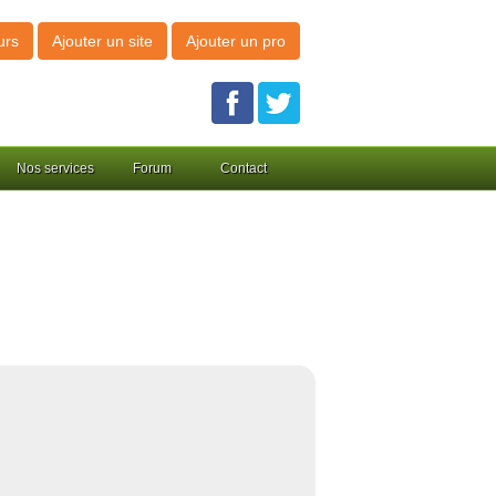
urs
Ajouter un site
Ajouter un pro
Nos services
Forum
Contact