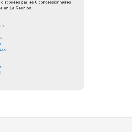
distibuées par les 0 concessionnaires
ue en La Réunion.
am
s
a
aki
s
i