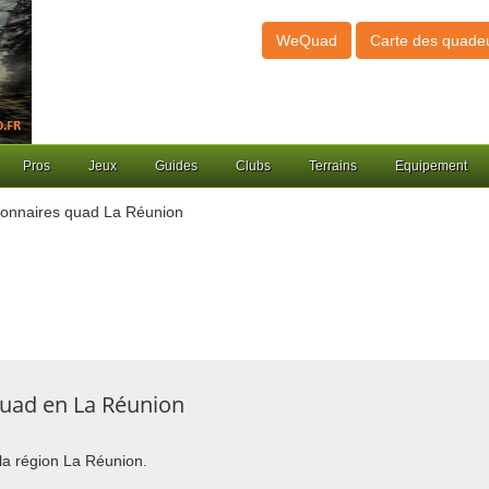
WeQuad
Carte des quade
Pros
Jeux
Guides
Clubs
Terrains
Equipement
onnaires quad La Réunion
quad en La Réunion
 la région La Réunion.