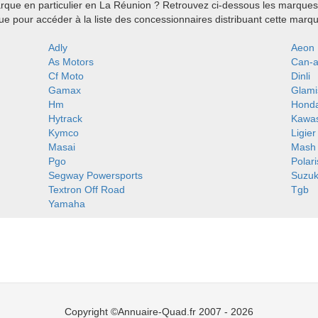
que en particulier en La Réunion ? Retrouvez ci-dessous les marques 
e pour accéder à la liste des concessionnaires distribuant cette marq
Adly
Aeon
As Motors
Can-
Cf Moto
Dinli
Gamax
Glami
Hm
Hond
Hytrack
Kawas
Kymco
Ligier
Masai
Mash
Pgo
Polari
Segway Powersports
Suzuk
Textron Off Road
Tgb
Yamaha
Copyright ©Annuaire-Quad.fr 2007 - 2026