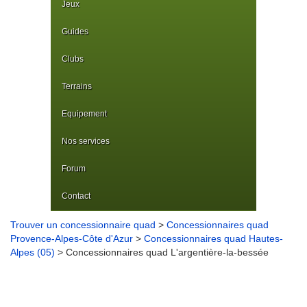
Jeux
Guides
Clubs
Terrains
Equipement
Nos services
Forum
Contact
Trouver un concessionnaire quad
>
Concessionnaires quad
Provence-Alpes-Côte d'Azur
>
Concessionnaires quad Hautes-
Alpes (05)
> Concessionnaires quad L'argentière-la-bessée