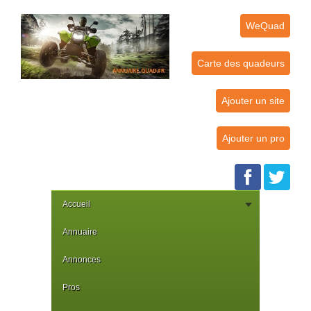
WeQuad
Carte des quadeurs
Ajouter un site
Ajouter un pro
Accueil
Annuaire
Annonces
Pros