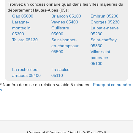
Trouvez un concessionnaire quad dans les villes majeures du
département Hautes-Alpes (05) :
Gap 05000
Briancon 05100
Embrun 05200
Laragne-
Veynes 05400
Chorges 05230
monteglin
Guillestre
La batie-neuve
05300
05600
05230
Tallard 05130
Saint-bonnet-
Saint-chaffrey
en-champsaur
05330
05500
Villar-saint-
pancrace
05100
La roche-des-
La saulce
arnauds 05400
05110
* Numéro de mise en relation valable 5 minutes -
Pourquoi ce numéro
?
Copyright ©Annuaire-Quad.fr 2007 - 2026