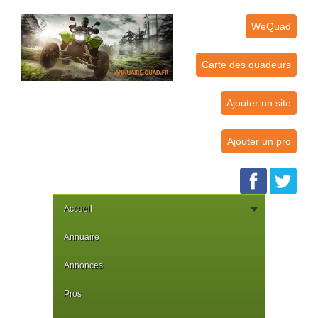
WeQuad
Carte des quadeurs
Ajouter un site
Ajouter un pro
Accueil
Annuaire
Annonces
Pros