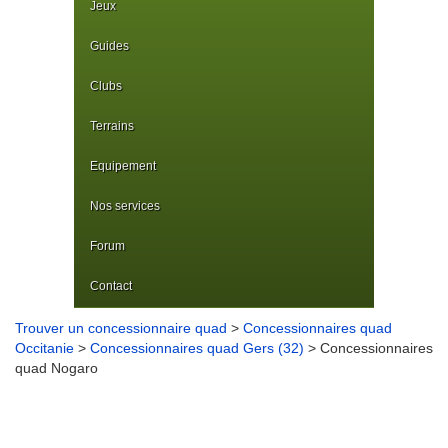
Jeux
Guides
Clubs
Terrains
Equipement
Nos services
Forum
Contact
Trouver un concessionnaire quad
>
Concessionnaires quad
Occitanie
>
Concessionnaires quad Gers (32)
> Concessionnaires
quad Nogaro