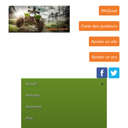
WeQuad
Carte des quadeurs
Ajouter un site
Ajouter un pro
Accueil
Annuaire
Annonces
Pros