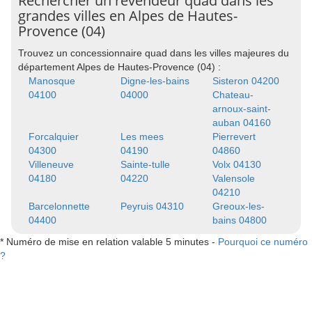
Rechercher un revendeur quad dans les
grandes villes en Alpes de Hautes-
Provence (04)
Trouvez un concessionnaire quad dans les villes majeures du
département Alpes de Hautes-Provence (04) :
Manosque
Digne-les-bains
Sisteron 04200
04100
04000
Chateau-
arnoux-saint-
auban 04160
Forcalquier
Les mees
Pierrevert
04300
04190
04860
Villeneuve
Sainte-tulle
Volx 04130
04180
04220
Valensole
04210
Barcelonnette
Peyruis 04310
Greoux-les-
04400
bains 04800
* Numéro de mise en relation valable 5 minutes -
Pourquoi ce numéro
?