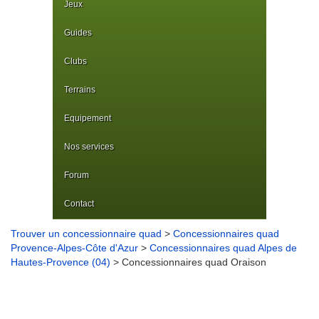
Jeux
Guides
Clubs
Terrains
Equipement
Nos services
Forum
Contact
Trouver un concessionnaire quad
>
Concessionnaires quad
Provence-Alpes-Côte d'Azur
>
Concessionnaires quad Alpes de
Hautes-Provence (04)
> Concessionnaires quad Oraison