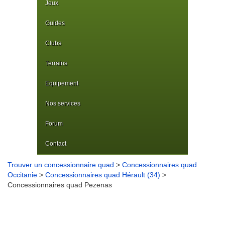
Jeux
Guides
Clubs
Terrains
Equipement
Nos services
Forum
Contact
Trouver un concessionnaire quad
>
Concessionnaires quad
Occitanie
>
Concessionnaires quad Hérault (34)
>
Concessionnaires quad Pezenas