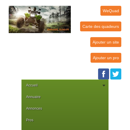
WeQuad
Carte des quadeurs
Ajouter un site
Ajouter un pro
Accueil
Annuaire
Annonces
Pros