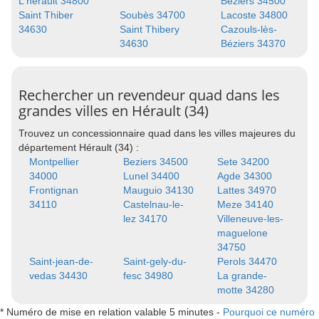
L'herault 34800
Beziers 34500
Saint Thiber
Soubès 34700
Lacoste 34800
34630
Saint Thibery
Cazouls-lès-
34630
Béziers 34370
Rechercher un revendeur quad dans les
grandes villes en Hérault (34)
Trouvez un concessionnaire quad dans les villes majeures du
département Hérault (34) :
Montpellier
Beziers 34500
Sete 34200
34000
Lunel 34400
Agde 34300
Frontignan
Mauguio 34130
Lattes 34970
34110
Castelnau-le-
Meze 34140
lez 34170
Villeneuve-les-
maguelone
34750
Saint-jean-de-
Saint-gely-du-
Perols 34470
vedas 34430
fesc 34980
La grande-
motte 34280
* Numéro de mise en relation valable 5 minutes -
Pourquoi ce numéro