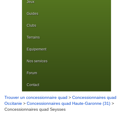
Jeux
Guides
Clubs
Terrains
Equipement
Nos services
Forum
Contact
Trouver un concessionnaire quad
>
Concessionnaires quad
Occitanie
>
Concessionnaires quad Haute-Garonne (31)
>
Concessionnaires quad Seysses