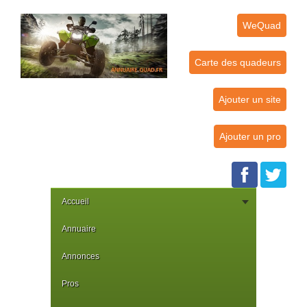
WeQuad
Carte des quadeurs
Ajouter un site
Ajouter un pro
Accueil
Annuaire
Annonces
Pros