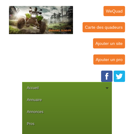
WeQuad
Carte des quadeurs
Ajouter un site
Ajouter un pro
Accueil
Annuaire
Annonces
Pros