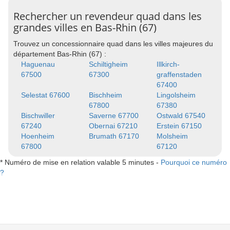
Rechercher un revendeur quad dans les
grandes villes en Bas-Rhin (67)
Trouvez un concessionnaire quad dans les villes majeures du
département Bas-Rhin (67) :
Haguenau
Schiltigheim
Illkirch-
67500
67300
graffenstaden
67400
Selestat 67600
Bischheim
Lingolsheim
67800
67380
Bischwiller
Saverne 67700
Ostwald 67540
67240
Obernai 67210
Erstein 67150
Hoenheim
Brumath 67170
Molsheim
67800
67120
* Numéro de mise en relation valable 5 minutes -
Pourquoi ce numéro
?