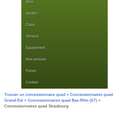
Jeux
Guides
Clubs
Terrains
Equipement
Nos services
Forum
Contact
Trouver un concessionnaire quad
>
Concessionnaires quad
Grand-Est
>
Concessionnaires quad Bas-Rhin (67)
>
Concessionnaires quad Strasbourg