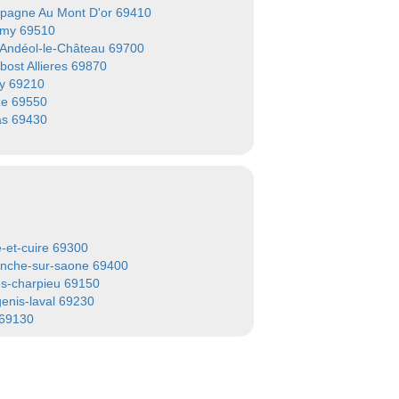
agne Au Mont D'or 69410
imy 69510
-Andéol-le-Château 69700
ost Allieres 69870
lly 69210
ze 69550
as 69430
e-et-cuire 69300
ranche-sur-saone 69400
s-charpieu 69150
genis-laval 69230
 69130