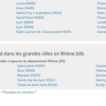
Limas 69400
Champ
Anse 69480
Mess
Sainte Foy L'argentiere 69610
Saint
Saint-Priest 69800
Chamb
Lyon 69009
Lenti
Lyon 69008
Cubli
Saint Laurent de Chamousset 69930
Aven
 dans les grandes villes en Rhône (69)
villes majeures du département Rhône (69) :
Saint-priest 69800
Caluir
Bron 69500
Villef
Meyzieu 69330
Decine
Sainte-foy-les-lyon 69110
Saint-
Tassin-la-demi-lune 69160
Ecully
 -
Pourquoi ce numéro ?