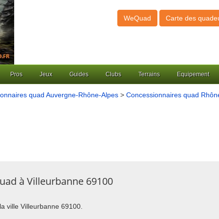
WeQuad
Carte des quade
Pros
Jeux
Guides
Clubs
Terrains
Equipement
onnaires quad Auvergne-Rhône-Alpes
>
Concessionnaires quad Rhône
uad à Villeurbanne 69100
la ville Villeurbanne 69100.