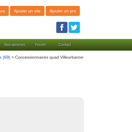
urs
Ajouter un site
Ajouter un pro
Nos services
Forum
Contact
 (69)
> Concessionnaires quad Villeurbanne