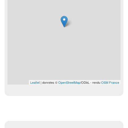
Leaflet
| données ©
OpenStreetMap
/ODbL - rendu
OSM France