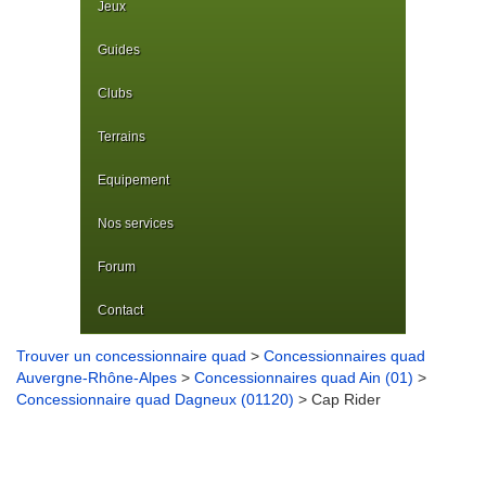
Jeux
Guides
Clubs
Terrains
Equipement
Nos services
Forum
Contact
Trouver un concessionnaire quad
>
Concessionnaires quad
Auvergne-Rhône-Alpes
>
Concessionnaires quad Ain (01)
>
Concessionnaire quad Dagneux (01120)
> Cap Rider