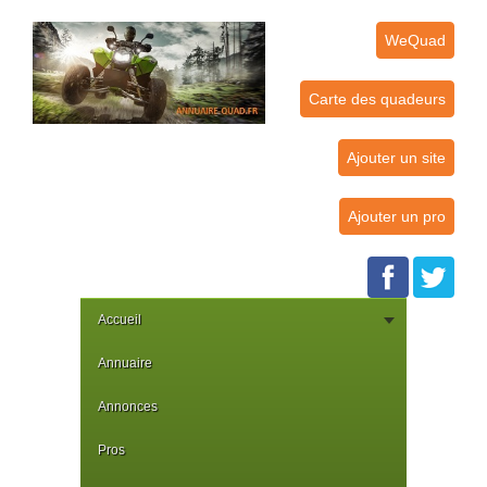
WeQuad
Carte des quadeurs
Ajouter un site
Ajouter un pro
Accueil
Annuaire
Annonces
Pros