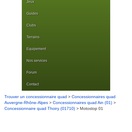
Jeux
Guides
Clubs
Terrains
Equipement
Nos services
Forum
Contact
Trouver un concessionnaire quad
>
Concessionnaires quad
Auvergne-Rhône-Alpes
>
Concessionnaires quad Ain (01)
>
Concessionnaire quad Thoiry (01710)
> Motostop 01