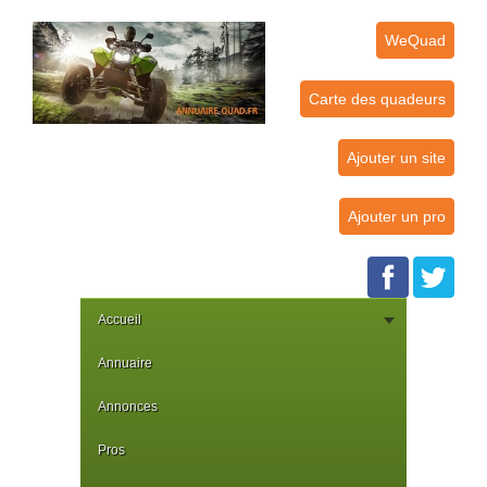
WeQuad
Carte des quadeurs
Ajouter un site
Ajouter un pro
Accueil
Annuaire
Annonces
Pros