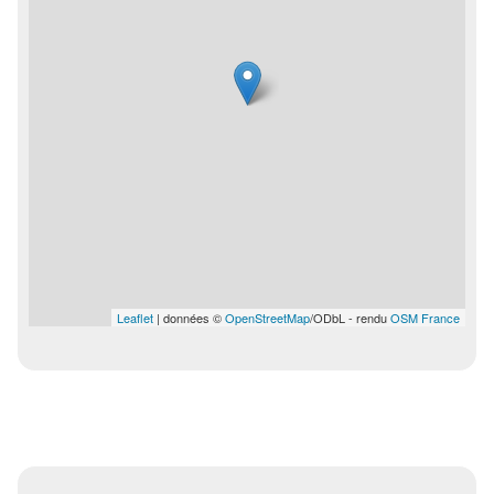
Leaflet
| données ©
OpenStreetMap
/ODbL - rendu
OSM France