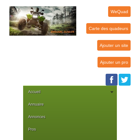
WeQuad
Carte des quadeurs
Ajouter un site
Ajouter un pro
Accueil
Annuaire
Annonces
Pros