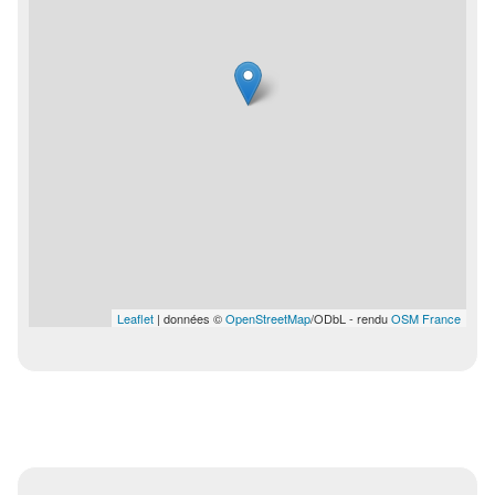
Leaflet
| données ©
OpenStreetMap
/ODbL - rendu
OSM France