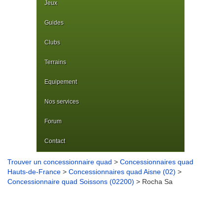
Jeux
Guides
Clubs
Terrains
Equipement
Nos services
Forum
Contact
Trouver un concessionnaire quad
>
Concessionnaires quad
Hauts-de-France
>
Concessionnaires quad Aisne (02)
>
Concessionnaire quad Soissons (02200)
> Rocha Sa