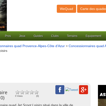
WeQuad
Carte des quade
Pros
Jeux
Guides
Clubs
Terrains
Equipement
onnaires quad Provence-Alpes-Côte d'Azur
>
Concessionnaires quad A
oisirs
aire
0)
0 Votes
(0)
onnaire quad
Jet Scoot Loisirs
situé dans la ville de