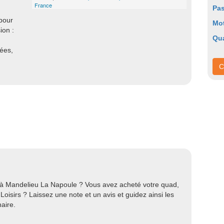
France
Pas
 pour
Mo
ion :
Qu
nées,
C
e à Mandelieu La Napoule ? Vous avez acheté votre quad,
oisirs ? Laissez une note et un avis et guidez ainsi les
aire.