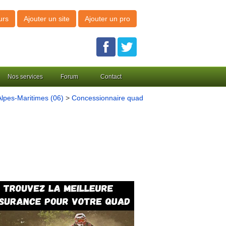
urs
Ajouter un site
Ajouter un pro
Nos services
Forum
Contact
lpes-Maritimes (06)
>
Concessionnaire quad