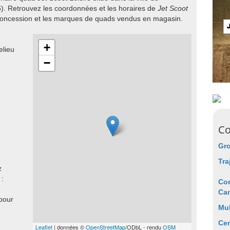
). Retrouvez les coordonnées et les horaires de
Jet Scoot
 concession et les marques de quads vendus en magasin.
+
lieu
−
Co
Gr
Tra
z
 :
Con
Ca
 pour
Mul
Cen
Leaflet
| données ©
OpenStreetMap
/ODbL - rendu
OSM