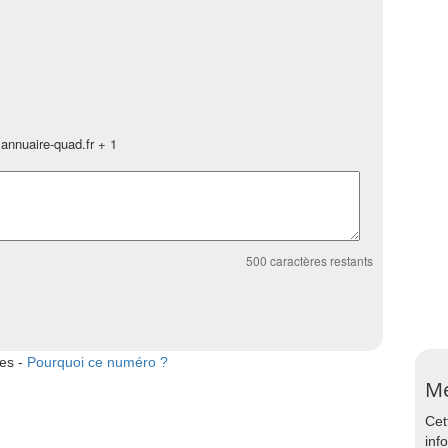
annuaire-quad.fr + 1
500
caractères restants
tes -
Pourquoi ce numéro ?
Me
Cet
inf