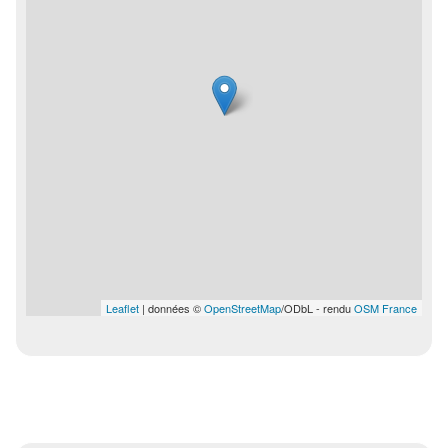
Leaflet
| données ©
OpenStreetMap
/ODbL - rendu
OSM France