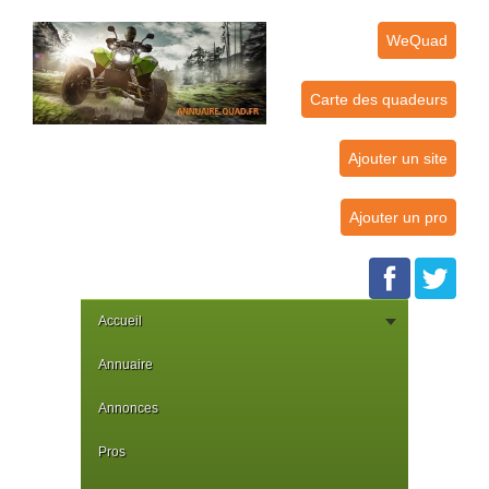
WeQuad
Carte des quadeurs
Ajouter un site
Ajouter un pro
Accueil
Annuaire
Annonces
Pros