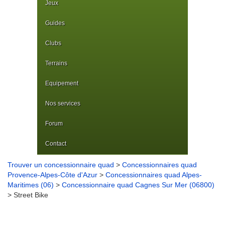
Jeux
Guides
Clubs
Terrains
Equipement
Nos services
Forum
Contact
Trouver un concessionnaire quad
>
Concessionnaires quad
Provence-Alpes-Côte d'Azur
>
Concessionnaires quad Alpes-
Maritimes (06)
>
Concessionnaire quad Cagnes Sur Mer (06800)
> Street Bike