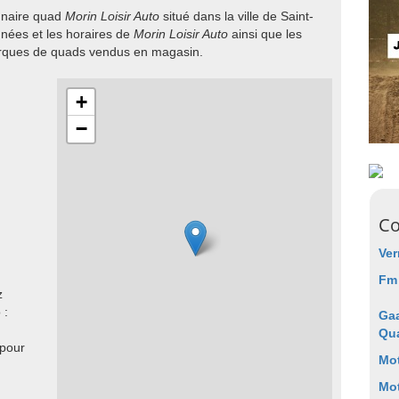
onnaire quad
Morin Loisir Auto
situé dans la ville de Saint-
nées et les horaires de
Morin Loisir Auto
ainsi que les
arques de quads vendus en magasin.
+
−
Co
Ver
Fm
z
 :
Gaa
Qu
 pour
Mot
Mot