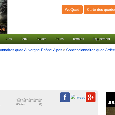
WeQuad
Carte des quade
Pros
Jeux
Guides
Clubs
Terrains
Equipement
onnaires quad Auvergne-Rhône-Alpes
>
Concessionnaires quad Ardèc
y
0 Votes
(0)