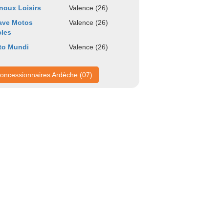
noux Loisirs
Valence (26)
ave Motos
Valence (26)
les
to Mundi
Valence (26)
oncessionnaires Ardèche (07)