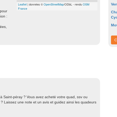
Leaflet
| données ©
OpenStreetMap
/ODbL - rendu
OSM
Ver
France
 pour
Ch
ion :
Cyc
Mo
nées,
C
e à Saint-péray ? Vous avez acheté votre quad, ssv ou
? Laissez une note et un avis et guidez ainsi les quadeurs