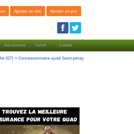
urs
Ajouter un site
Ajouter un pro
Nos services
Forum
Contact
he (07)
>
Concessionnaire quad Saint-péray