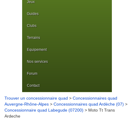
Jeux
Guides
Clubs
Terrains
Equipement
Nos services
Forum
Contact
Trouver un concessionnaire quad
>
Concessionnaires quad
Auvergne-Rhône-Alpes
>
Concessionnaires quad Ardèche (07)
>
Concessionnaire quad Labegude (07200)
> Moto Tt Trans
Ardeche