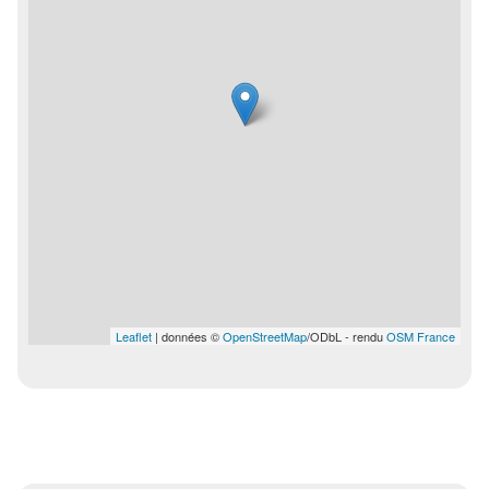
Leaflet
| données ©
OpenStreetMap
/ODbL - rendu
OSM France