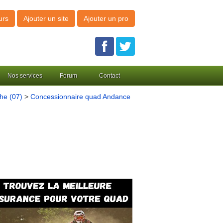
urs
Ajouter un site
Ajouter un pro
Nos services
Forum
Contact
he (07)
>
Concessionnaire quad Andance