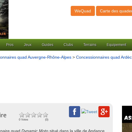
WeQuad
Carte des quade
Pros
Jeux
Guides
Clubs
Terrains
Equipement
onnaires quad Auvergne-Rhône-Alpes
>
Concessionnaires quad Ardèc
ire
0 Votes
(0)
onnaire quad
Dynamic Moto
situé dans la ville de Andance,