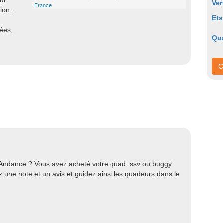
ur
Ver
France
ion :
Ets
nées,
Qu
C
 Andance ? Vous avez acheté votre quad, ssv ou buggy
une note et un avis et guidez ainsi les quadeurs dans le