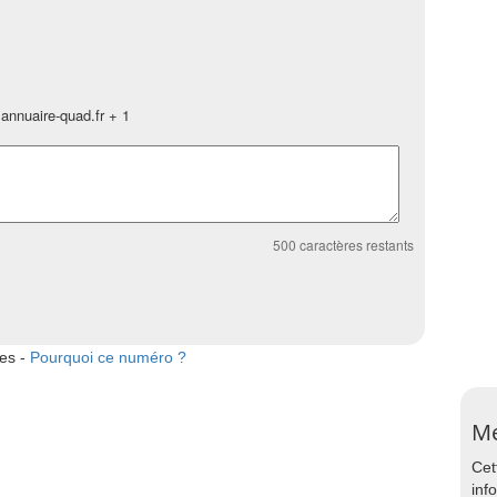
annuaire-quad.fr + 1
500
caractères restants
tes -
Pourquoi ce numéro ?
Me
Cet
inf