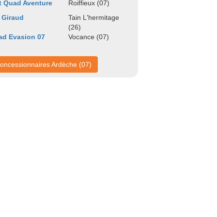
t Quad Aventure
Roiffieux (07)
 Giraud
Tain L'hermitage
(26)
ad Evasion 07
Vocance (07)
oncessionnaires Ardèche (07)