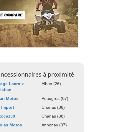
ncessionnaires à proximité
age Lacroix
Albon (26)
istian
ari Motos
Peaugres (07)
 Import
Chanas (38)
tocaz38
Chanas (38)
olas Motos
Annonay (07)