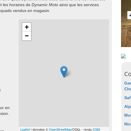
t les horaires de
Dynamic Moto
ainsi que les services
e quads vendus en magasin.
+
−
Co
Gar
Chr
z
Saf
Alp
ur en
sion.
Mo
Nic
Leaflet
| données ©
OpenStreetMap
/ODbL - rendu
OSM