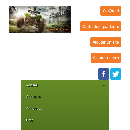
WeQuad
Carte des quadeurs
Ajouter un site
Ajouter un pro
Accueil
Annuaire
Annonces
Pros