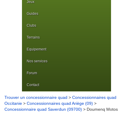
Jeux
Guides
Clubs
Terrains
Equipement
Nos services
Forum
Contact
Trouver un concessionnaire quad
>
Concessionnaires quad
Occitanie
>
Concessionnaires quad Ariège (09)
>
Concessionnaire quad Saverdun (09700)
> Doumenq Motos