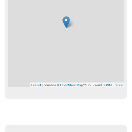
Leaflet
| données ©
OpenStreetMap
/ODbL - rendu
OSM France