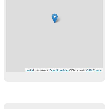
Leaflet
| données ©
OpenStreetMap
/ODbL - rendu
OSM France