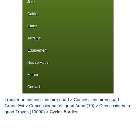
Jeux
Guides
Clubs
Terrains
Equipement
Nos services
Forum
Contact
Trouver un concessionnaire quad
>
Concessionnaires quad
Grand-Est
>
Concessionnaires quad Aube (10)
>
Concessionnaire
quad Troyes (10000)
> Cycles Bordier