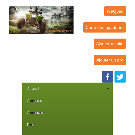
WeQuad
Carte des quadeurs
Ajouter un site
Ajouter un pro
Accueil
Annuaire
Annonces
Pros