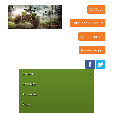
WeQuad
Carte des quadeurs
Ajouter un site
Ajouter un pro
Accueil
Annuaire
Annonces
Pros