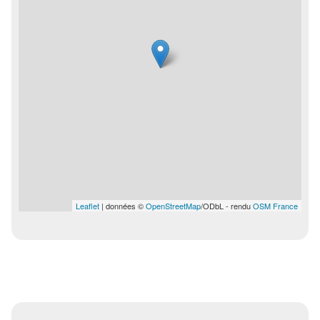
Leaflet
| données ©
OpenStreetMap
/ODbL - rendu
OSM France