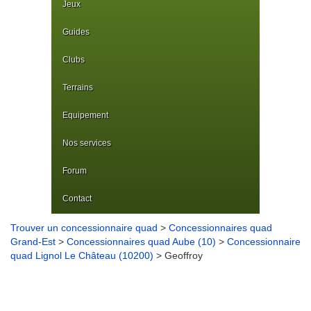
Jeux
Guides
Clubs
Terrains
Equipement
Nos services
Forum
Contact
Trouver un concessionnaire quad
>
Concessionnaires quad
Grand-Est
>
Concessionnaires quad Aube (10)
>
Concessionnaire
quad Lignol Le Château (10200)
> Geoffroy