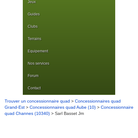
Jeux
Guides
Clubs
Terrains
Equipement
Nos services
Forum
Contact
Trouver un concessionnaire quad
>
Concessionnaires quad
Grand-Est
>
Concessionnaires quad Aube (10)
>
Concessionnaire
quad Channes (10340)
> Sarl Basset Jm