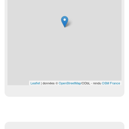
Leaflet
| données ©
OpenStreetMap
/ODbL - rendu
OSM France