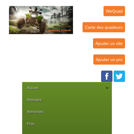
WeQuad
Carte des quadeurs
Ajouter un site
Ajouter un pro
Accueil
Annuaire
Annonces
Pros