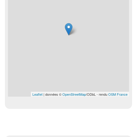
Leaflet
| données ©
OpenStreetMap
/ODbL - rendu
OSM France