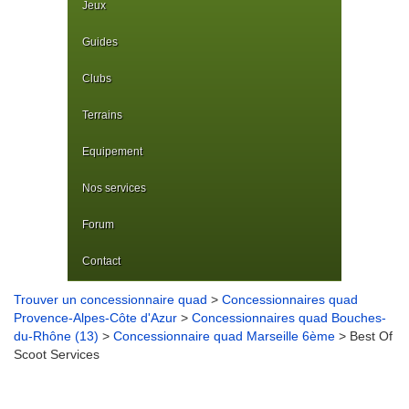
Jeux
Guides
Clubs
Terrains
Equipement
Nos services
Forum
Contact
Trouver un concessionnaire quad
>
Concessionnaires quad
Provence-Alpes-Côte d'Azur
>
Concessionnaires quad Bouches-
du-Rhône (13)
>
Concessionnaire quad Marseille 6ème
> Best Of
Scoot Services