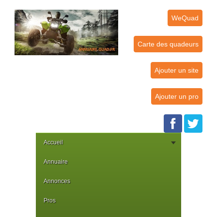
WeQuad
Carte des quadeurs
Ajouter un site
Ajouter un pro
Accueil
Annuaire
Annonces
Pros