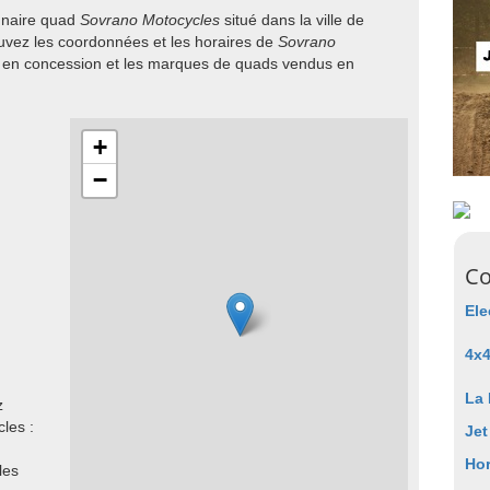
onnaire quad
Sovrano Motocycles
situé dans la ville de
vez les coordonnées et les horaires de
Sovrano
s en concession et les marques de quads vendus en
+
−
Co
Ele
4x4
La 
z
les :
Jet
Ho
les