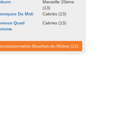
nburn
Marseille 15ème
(13)
morques Du Midi
Cabriès (13)
ovence Quad
Cabries (13)
urisme
oncessionnaires Bouches-du-Rhône (13)