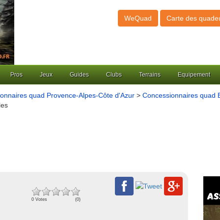
WeQuad
Carte des quade
Pros
Jeux
Guides
Clubs
Terrains
Equipement
onnaires quad Provence-Alpes-Côte d'Azur
>
Concessionnaires quad 
les
0 Votes
(0)