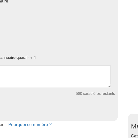
aire.
annuaire-quad.fr + 1
500
caractères restants
tes -
Pourquoi ce numéro ?
Me
Cet