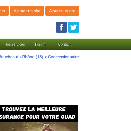
urs
Ajouter un site
Ajouter un pro
Nos services
Forum
Contact
Bouches-du-Rhône (13)
>
Concessionnaire