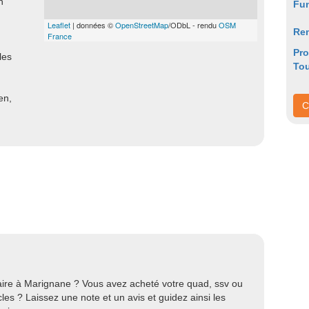
n
Fu
Leaflet
| données ©
OpenStreetMap
/ODbL - rendu
OSM
Re
France
Pr
les
To
en,
C
ire à Marignane ? Vous avez acheté votre quad, ssv ou
s ? Laissez une note et un avis et guidez ainsi les