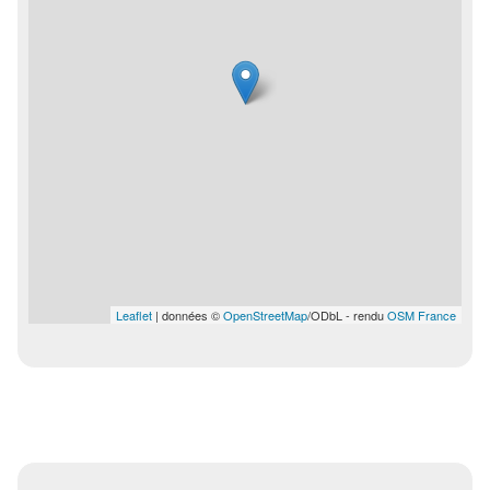
Leaflet
| données ©
OpenStreetMap
/ODbL - rendu
OSM France