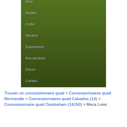
Jeux
Guides
Clubs
Terrains
Equipement
Nos services
Forum
Contact
Trouver un concessionnaire quad
>
Concessionnaires quad
Normandie
>
Concessionnaires quad Calvados (14)
>
Concessionnaire quad Ouistreham (14150)
> Meca Loisir