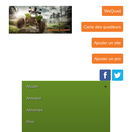
WeQuad
Carte des quadeurs
Ajouter un site
Ajouter un pro
Accueil
Annuaire
Annonces
Pros