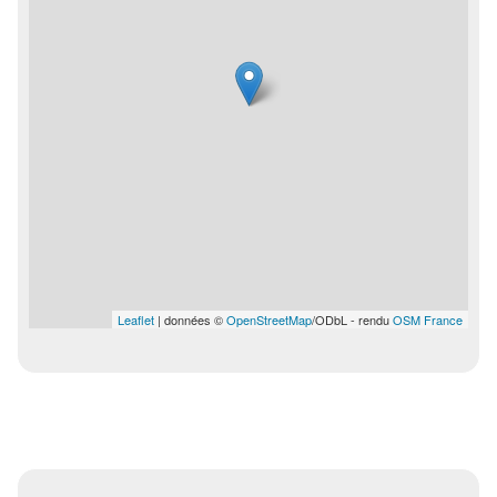
Leaflet
| données ©
OpenStreetMap
/ODbL - rendu
OSM France