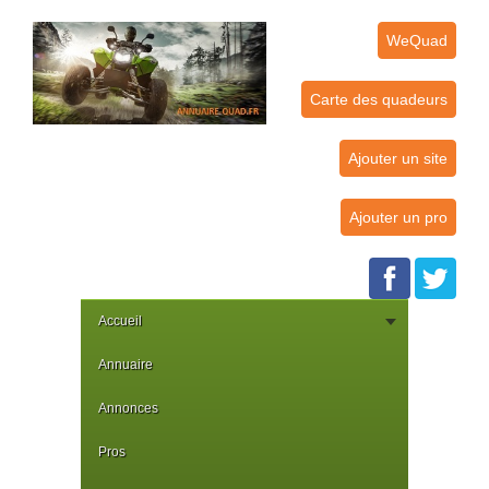
WeQuad
Carte des quadeurs
Ajouter un site
Ajouter un pro
Accueil
Annuaire
Annonces
Pros