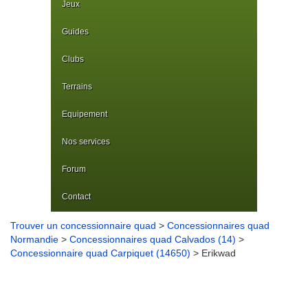
Jeux
Guides
Clubs
Terrains
Equipement
Nos services
Forum
Contact
Trouver un concessionnaire quad
>
Concessionnaires quad
Normandie
>
Concessionnaires quad Calvados (14)
>
Concessionnaire quad Carpiquet (14650)
> Erikwad