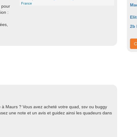
France
Mad
 pour
ion :
Eli
nées,
2b
C
e à Maurs ? Vous avez acheté votre quad, ssv ou buggy
ez une note et un avis et guidez ainsi les quadeurs dans