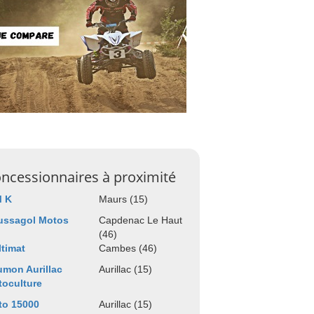
ncessionnaires à proximité
M K
Maurs (15)
ussagol Motos
Capdenac Le Haut
(46)
timat
Cambes (46)
mon Aurillac
Aurillac (15)
oculture
to 15000
Aurillac (15)