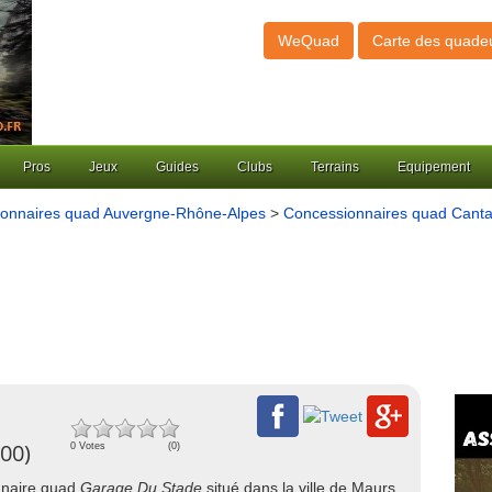
WeQuad
Carte des quade
Pros
Jeux
Guides
Clubs
Terrains
Equipement
onnaires quad Auvergne-Rhône-Alpes
>
Concessionnaires quad Canta
00)
0 Votes
(0)
onnaire quad
Garage Du Stade
situé dans la ville de Maurs,