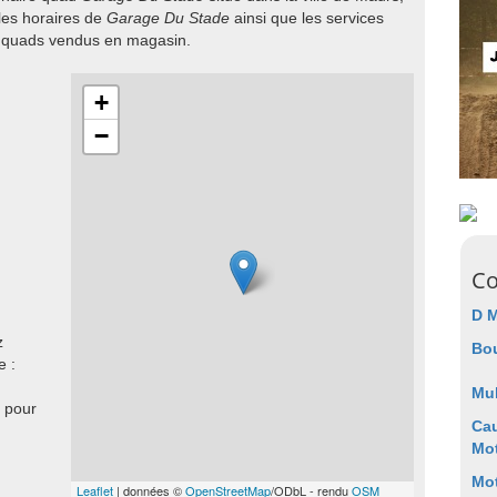
les horaires de
Garage Du Stade
ainsi que les services
e quads vendus en magasin.
+
−
Co
D 
z
Bo
e :
Mul
 pour
Cau
Mot
Mo
Leaflet
| données ©
OpenStreetMap
/ODbL - rendu
OSM