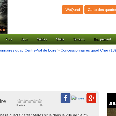
WeQuad
Carte des quade
Pros
Jeux
Guides
Clubs
Terrains
Equipement
onnaires quad Centre-Val de Loire
>
Concessionnaires quad Cher (18)
ire
0 Votes
(0)
onnaire quad
Charlier Motos
situé dans la ville de Saint-