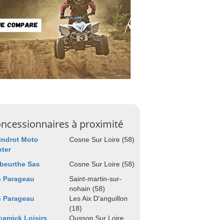
ncessionnaires à proximité
indrot Moto
Cosne Sur Loire (58)
ter
beurthe Sas
Cosne Sur Loire (58)
s Parageau
Saint-martin-sur-
nohain (58)
s Parageau
Les Aix D'anguillon
(18)
amick Loisirs
Ousson Sur Loire