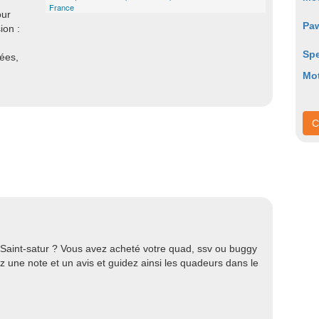
France
our
Pa
ion :
Sp
nées,
Mot
C
 Saint-satur ? Vous avez acheté votre quad, ssv ou buggy
 une note et un avis et guidez ainsi les quadeurs dans le