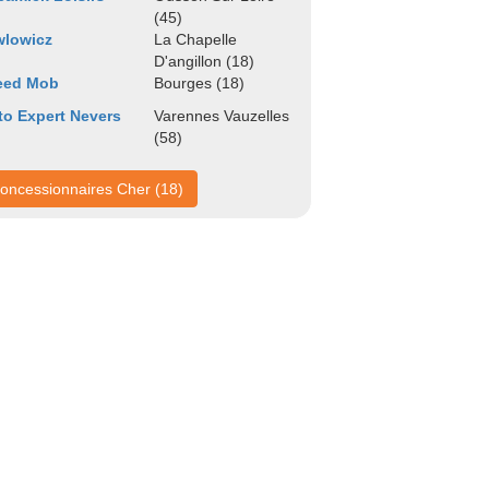
(45)
wlowicz
La Chapelle
D'angillon (18)
eed Mob
Bourges (18)
o Expert Nevers
Varennes Vauzelles
(58)
oncessionnaires Cher (18)