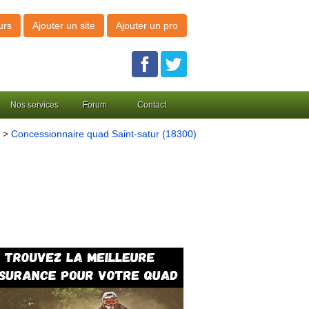
urs
Ajouter un site
Ajouter un pro
Nos services
Forum
Contact
>
Concessionnaire quad Saint-satur (18300)