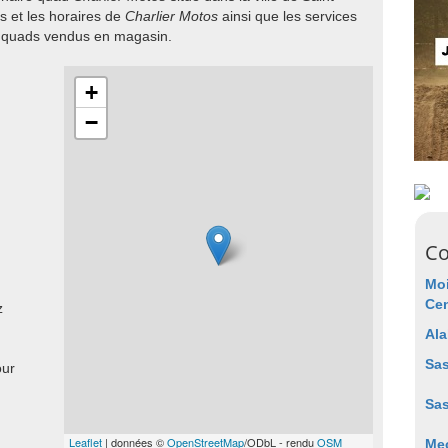
s et les horaires de
Charlier Motos
ainsi que les services
e quads vendus en magasin.
+
−
Co
Mo
Cen
z
Ala
Sa
our
Sa
Leaflet
| données ©
OpenStreetMap
/ODbL - rendu
OSM
Mec