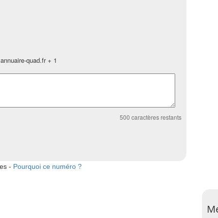
annuaire-quad.fr + 1
500
caractères restants
tes -
Pourquoi ce numéro ?
Me