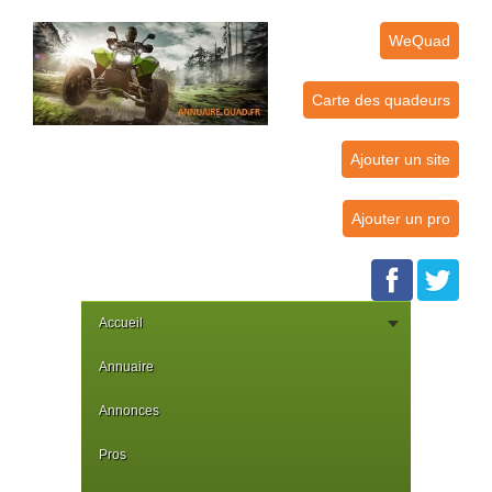
WeQuad
Carte des quadeurs
Ajouter un site
Ajouter un pro
Accueil
Annuaire
Annonces
Pros