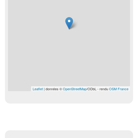
Leaflet
| données ©
OpenStreetMap
/ODbL - rendu
OSM France