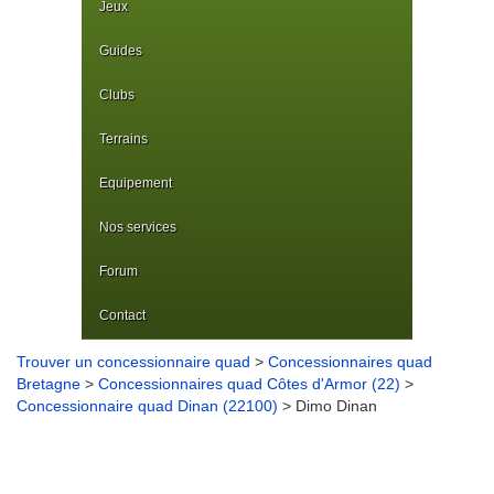
Jeux
Guides
Clubs
Terrains
Equipement
Nos services
Forum
Contact
Trouver un concessionnaire quad
>
Concessionnaires quad
Bretagne
>
Concessionnaires quad Côtes d'Armor (22)
>
Concessionnaire quad Dinan (22100)
> Dimo Dinan