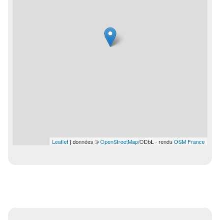
Leaflet
| données ©
OpenStreetMap
/ODbL - rendu
OSM France