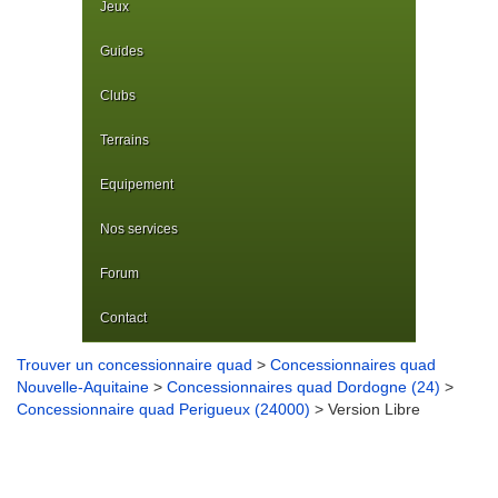
Jeux
Guides
Clubs
Terrains
Equipement
Nos services
Forum
Contact
Trouver un concessionnaire quad
>
Concessionnaires quad
Nouvelle-Aquitaine
>
Concessionnaires quad Dordogne (24)
>
Concessionnaire quad Perigueux (24000)
> Version Libre