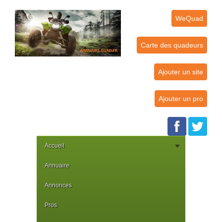
WeQuad
Carte des quadeurs
Ajouter un site
Ajouter un pro
Accueil
Annuaire
Annonces
Pros