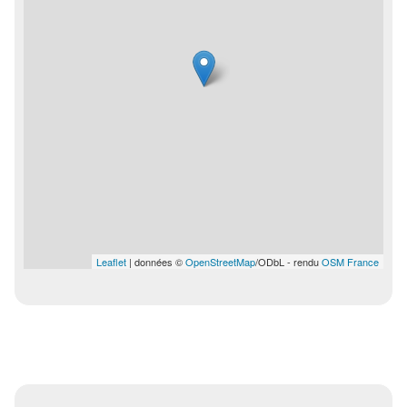
Leaflet
| données ©
OpenStreetMap
/ODbL - rendu
OSM France