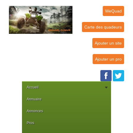
WeQuad
Carte des quadeurs
Ajouter un site
Ajouter un pro
Accueil
Annuaire
Annonces
Pros