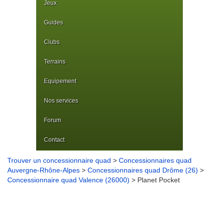
Jeux
Guides
Clubs
Terrains
Equipement
Nos services
Forum
Contact
Trouver un concessionnaire quad
>
Concessionnaires quad
Auvergne-Rhône-Alpes
>
Concessionnaires quad Drôme (26)
>
Concessionnaire quad Valence (26000)
> Planet Pocket