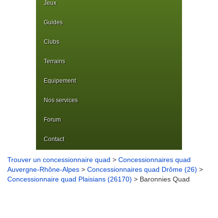
Jeux
Guides
Clubs
Terrains
Equipement
Nos services
Forum
Contact
Trouver un concessionnaire quad
>
Concessionnaires quad
Auvergne-Rhône-Alpes
>
Concessionnaires quad Drôme (26)
>
Concessionnaire quad Plaisians (26170)
> Baronnies Quad