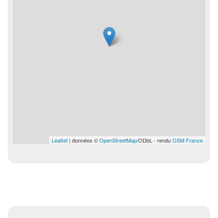
Leaflet
| données ©
OpenStreetMap
/ODbL - rendu
OSM France