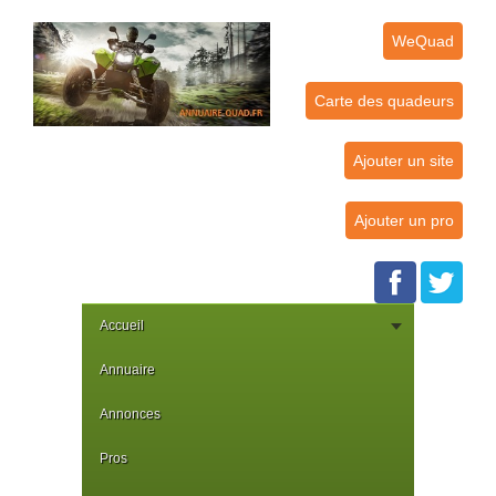
WeQuad
Carte des quadeurs
Ajouter un site
Ajouter un pro
Accueil
Annuaire
Annonces
Pros