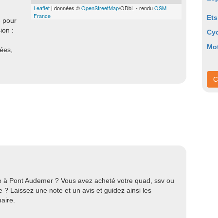
Leaflet
| données ©
OpenStreetMap
/ODbL - rendu
OSM
France
Ets
e pour
ion :
Cyc
Mo
nées,
C
re à Pont Audemer ? Vous avez acheté votre quad, ssv ou
? Laissez une note et un avis et guidez ainsi les
aire.