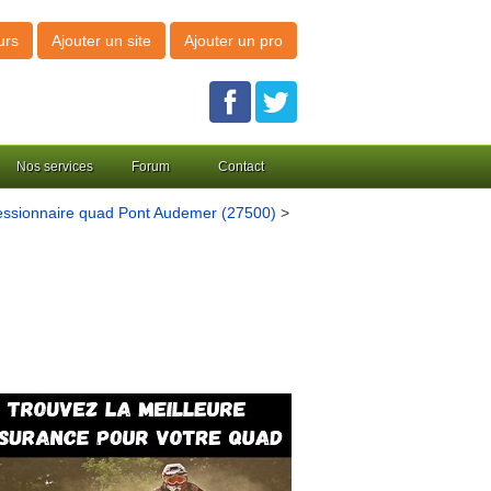
urs
Ajouter un site
Ajouter un pro
Nos services
Forum
Contact
ssionnaire quad Pont Audemer (27500)
>