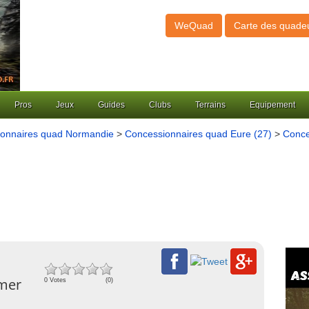
WeQuad
Carte des quade
Pros
Jeux
Guides
Clubs
Terrains
Equipement
onnaires quad Normandie
>
Concessionnaires quad Eure (27)
>
Conce
emer
0 Votes
(0)