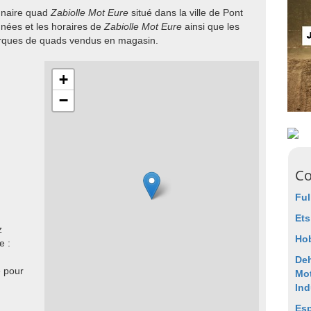
onnaire quad
Zabiolle Mot Eure
situé dans la ville de Pont
nées et les horaires de
Zabiolle Mot Eure
ainsi que les
arques de quads vendus en magasin.
+
−
Co
Ful
Ets
z
Ho
e :
De
e pour
Mot
Ind
Es