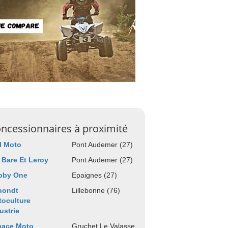
ncessionnaires à proximité
l Moto
Pont Audemer (27)
 Bare Et Leroy
Pont Audemer (27)
bby One
Epaignes (27)
hondt
Lillebonne (76)
oculture
ustrie
pace Moto
Gruchet Le Valasse