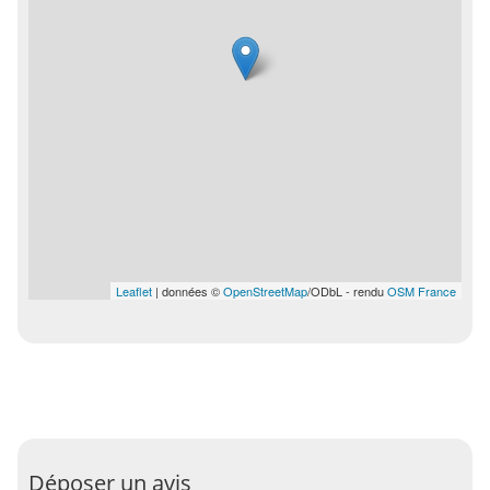
Leaflet
| données ©
OpenStreetMap
/ODbL - rendu
OSM France
Déposer un avis