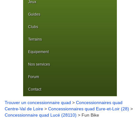
Jeux
Guides
Clubs
Terrains
Equipement
Nos services
Forum
Contact
Trouver un concessionnaire quad
>
Concessionnaires quad
Centre-Val de Loire
>
Concessionnaires quad Eure-et-Loir (28)
>
Concessionnaire quad Lucé (28110)
> Fun Bike