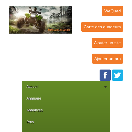
WeQuad
Carte des quadeurs
Ajouter un site
Ajouter un pro
Accueil
Annuaire
Annonces
Pros