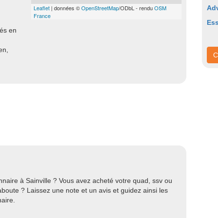
Leaflet
| données ©
OpenStreetMap
/ODbL - rendu
OSM
Adv
France
Es
sés en
en,
C
naire à Sainville ? Vous avez acheté votre quad, ssv ou
oute ? Laissez une note et un avis et guidez ainsi les
aire.