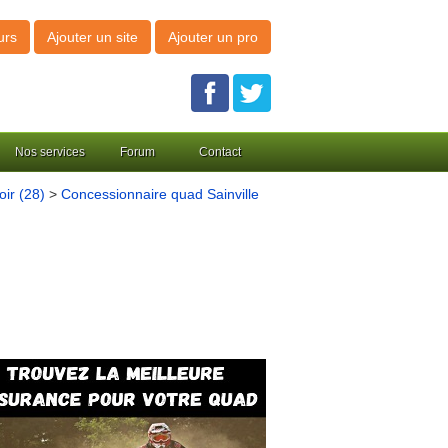
urs
Ajouter un site
Ajouter un pro
Nos services
Forum
Contact
ir (28)
>
Concessionnaire quad Sainville