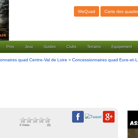
WeQuad
Carte des quade
Pros
Jeux
Guides
Clubs
Terrains
Equipement
onnaires quad Centre-Val de Loire
>
Concessionnaires quad Eure-et-Lo
0 Votes
(0)