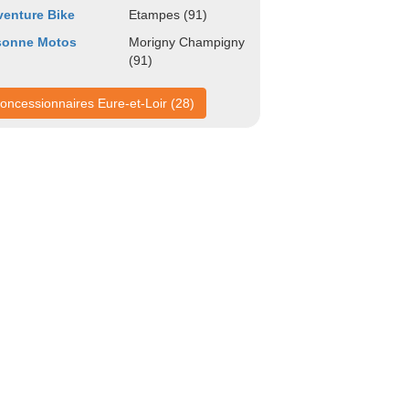
enture Bike
Etampes (91)
sonne Motos
Morigny Champigny
(91)
oncessionnaires Eure-et-Loir (28)