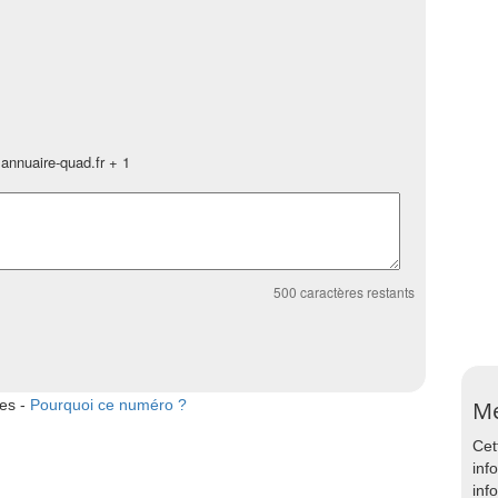
annuaire-quad.fr + 1
500
caractères restants
tes -
Pourquoi ce numéro ?
Me
Cet
inf
inf