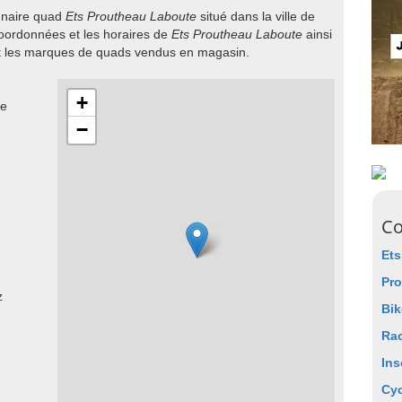
onnaire quad
Ets Proutheau Laboute
situé dans la ville de
 coordonnées et les horaires de
Ets Proutheau Laboute
ainsi
et les marques de quads vendus en magasin.
+
le
−
Co
Ets
Pr
z
Bik
Rac
Ins
Cyc