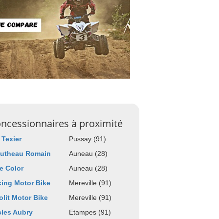
ncessionnaires à proximité
 Texier
Pussay (91)
outheau Romain
Auneau (28)
e Color
Auneau (28)
ing Motor Bike
Mereville (91)
olit Motor Bike
Mereville (91)
les Aubry
Etampes (91)