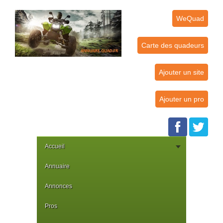
WeQuad
Carte des quadeurs
Ajouter un site
Ajouter un pro
Accueil
Annuaire
Annonces
Pros