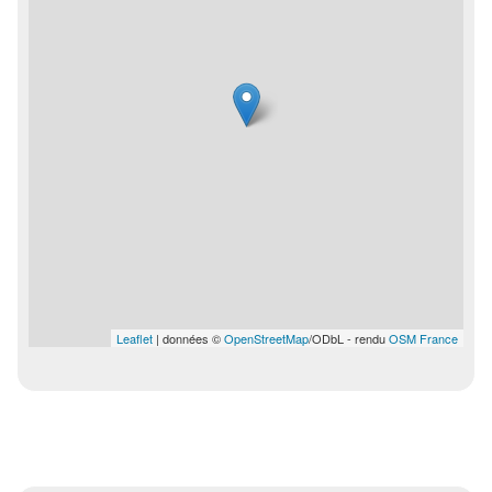
Leaflet
| données ©
OpenStreetMap
/ODbL - rendu
OSM France