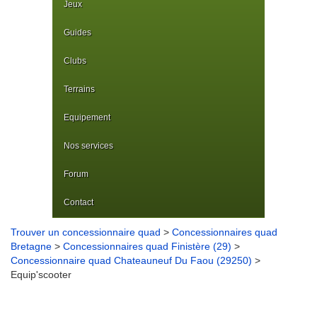
Jeux
Guides
Clubs
Terrains
Equipement
Nos services
Forum
Contact
Trouver un concessionnaire quad
>
Concessionnaires quad
Bretagne
>
Concessionnaires quad Finistère (29)
>
Concessionnaire quad Chateauneuf Du Faou (29250)
>
Equip'scooter