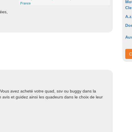
Mot
France
Cle
nées,
A.z
Do
Au
C
 Vous avez acheté votre quad, ssv ou buggy dans la
avis et guidez ainsi les quadeurs dans le choix de leur