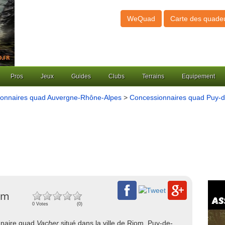
WeQuad
Carte des quade
Pros
Jeux
Guides
Clubs
Terrains
Equipement
onnaires quad Auvergne-Rhône-Alpes
>
Concessionnaires quad Puy-
om
0 Votes
(0)
onnaire quad
Vacher
situé dans la ville de Riom, Puy-de-