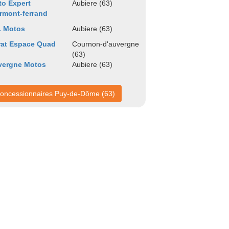
o Expert
Aubiere (63)
rmont-ferrand
. Motos
Aubiere (63)
rat Espace Quad
Cournon-d'auvergne
(63)
vergne Motos
Aubiere (63)
oncessionnaires Puy-de-Dôme (63)