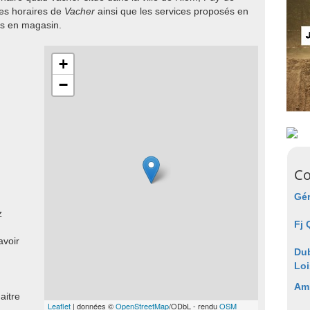
es horaires de
Vacher
ainsi que les services proposés en
s en magasin.
+
−
Co
Gér
z
Fj
avoir
Dub
Loi
Am
aitre
Leaflet
| données ©
OpenStreetMap
/ODbL - rendu
OSM