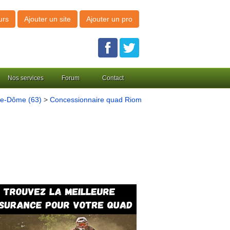
urs
Ajouter un site
Ajouter un pro
Nos services
Forum
Contact
de-Dôme (63)
>
Concessionnaire quad Riom