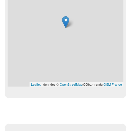
Leaflet
| données ©
OpenStreetMap
/ODbL - rendu
OSM France