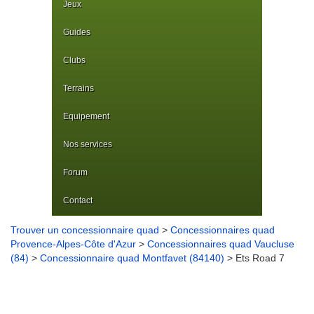
Jeux
Guides
Clubs
Terrains
Equipement
Nos services
Forum
Contact
Trouver un concessionnaire quad
>
Concessionnaires quad
Provence-Alpes-Côte d'Azur
>
Concessionnaires quad Vaucluse
(84)
>
Concessionnaire quad Montfavet (84140)
> Ets Road 7