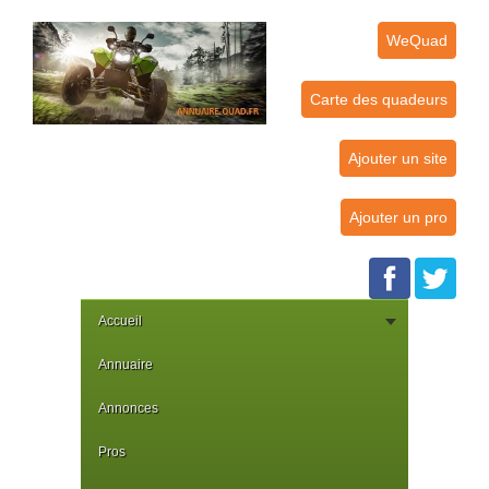
WeQuad
Carte des quadeurs
Ajouter un site
Ajouter un pro
Accueil
Annuaire
Annonces
Pros