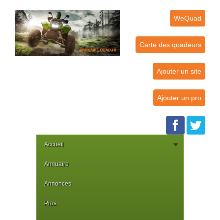
WeQuad
Carte des quadeurs
Ajouter un site
Ajouter un pro
Accueil
Annuaire
Annonces
Pros