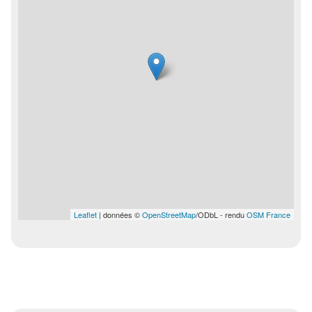
Leaflet
| données ©
OpenStreetMap
/ODbL - rendu
OSM France