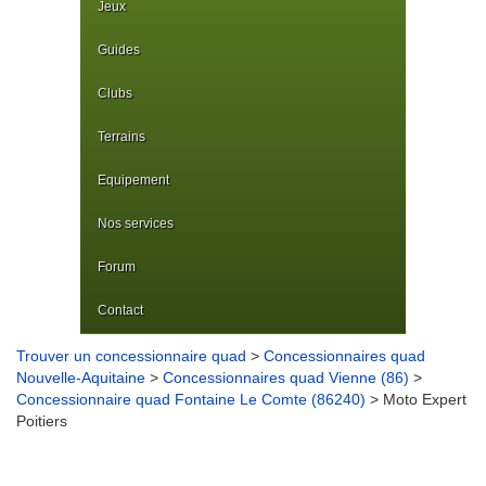
Jeux
Guides
Clubs
Terrains
Equipement
Nos services
Forum
Contact
Trouver un concessionnaire quad
>
Concessionnaires quad
Nouvelle-Aquitaine
>
Concessionnaires quad Vienne (86)
>
Concessionnaire quad Fontaine Le Comte (86240)
> Moto Expert
Poitiers