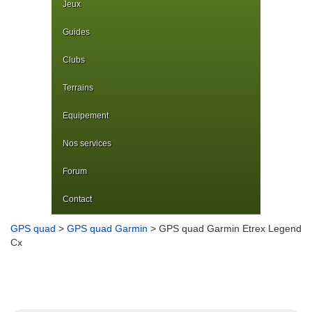
Jeux
Guides
Clubs
Terrains
Equipement
Nos services
Forum
Contact
GPS quad
>
GPS quad Garmin
> GPS quad Garmin Etrex Legend
Cx