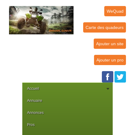
WeQuad
Carte des quadeurs
Ajouter un site
Ajouter un pro
Accueil
Annuaire
Annonces
Pros