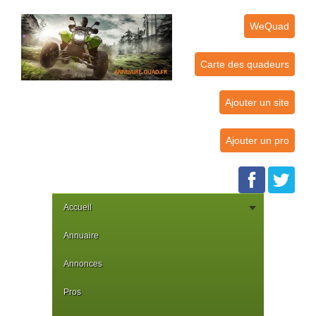
WeQuad
Carte des quadeurs
Ajouter un site
Ajouter un pro
Accueil
Annuaire
Annonces
Pros