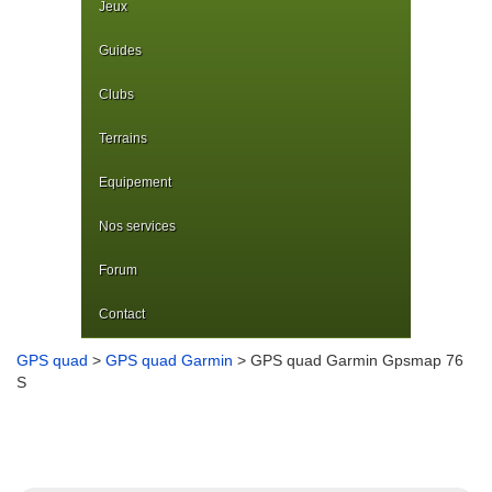
Jeux
Guides
Clubs
Terrains
Equipement
Nos services
Forum
Contact
GPS quad
>
GPS quad Garmin
> GPS quad Garmin Gpsmap 76
S