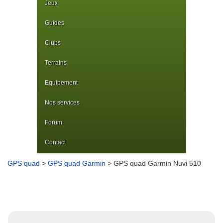
Jeux
Guides
Clubs
Terrains
Equipement
Nos services
Forum
Contact
GPS quad
>
GPS quad Garmin
> GPS quad Garmin Nuvi 510