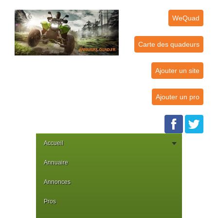
WeQuad
Carte des quadeurs
Ajouter un site
Ajouter un pro
Accueil
Annuaire
Annonces
Pros