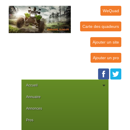
WeQuad
Carte des quadeurs
Ajouter un site
Ajouter un pro
Accueil
Annuaire
Annonces
Pros