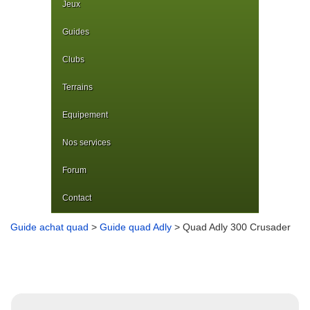
Jeux
Guides
Clubs
Terrains
Equipement
Nos services
Forum
Contact
Guide achat quad
>
Guide quad Adly
> Quad Adly 300 Crusader