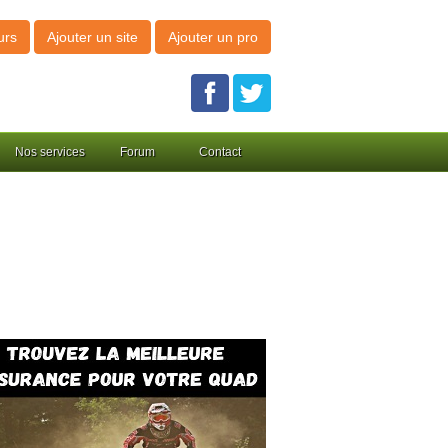
urs
Ajouter un site
Ajouter un pro
Nos services
Forum
Contact