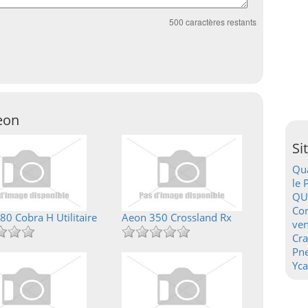
500
caractères restants
eon
Si
Qua
le 
QU
Con
80 Cobra H Utilitaire
Aeon 350 Crossland Rx
ven
Cr
Pn
Yca