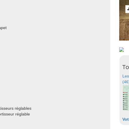
apet
To
Les
(46
isseurs réglables
tisseur réglable
Vot