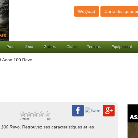
WeQuad
Carte des quade
Pros
Jeux
Guides
Clubs
Terrains
Equipement
 Aeon 100 Revo
0 Votes
(0)
 100 Revo
. Retrouvez ses caractéristiques et les