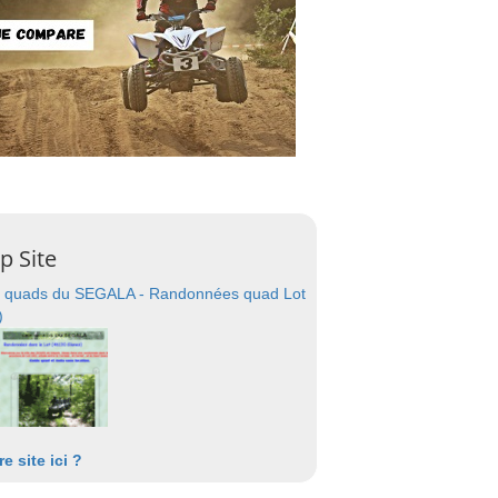
p Site
 quads du SEGALA - Randonnées quad Lot
)
re site ici ?