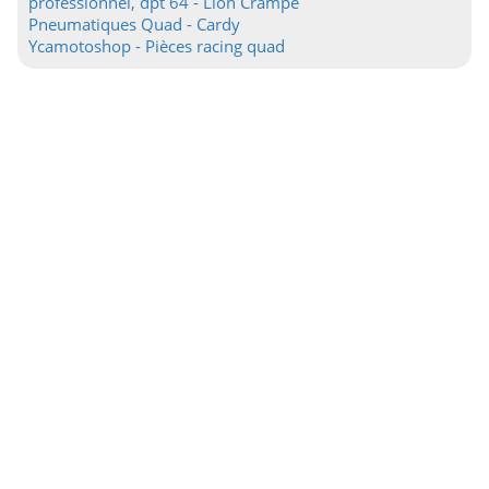
professionnel, dpt 64 - Lion Crampe
Pneumatiques Quad - Cardy
Ycamotoshop - Pièces racing quad