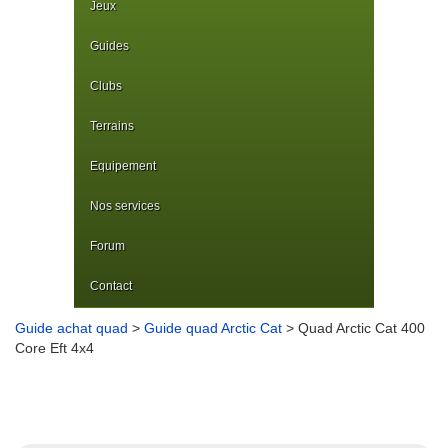
Jeux
Guides
Clubs
Terrains
Equipement
Nos services
Forum
Contact
Guide achat quad
>
Guide quad Arctic Cat
> Quad Arctic Cat 400
Core Eft 4x4