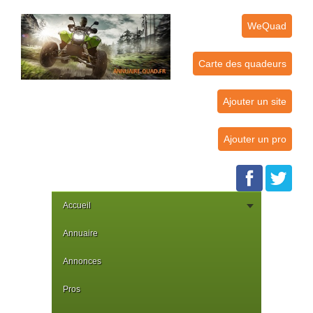
WeQuad
Carte des quadeurs
Ajouter un site
Ajouter un pro
Accueil
Annuaire
Annonces
Pros