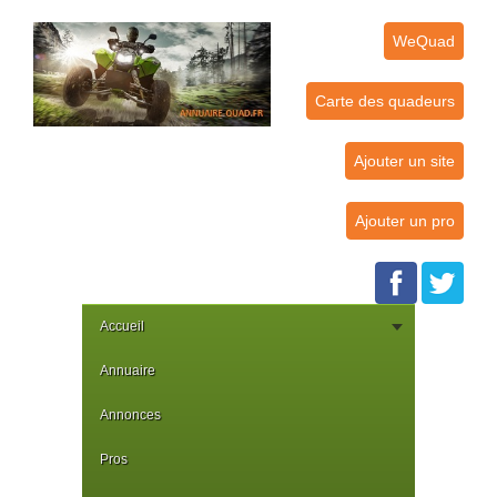
WeQuad
Carte des quadeurs
Ajouter un site
Ajouter un pro
Accueil
Annuaire
Annonces
Pros