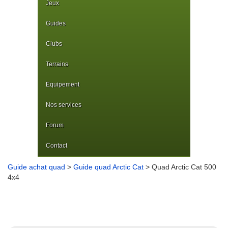
Jeux
Guides
Clubs
Terrains
Equipement
Nos services
Forum
Contact
Guide achat quad
>
Guide quad Arctic Cat
> Quad Arctic Cat 500
4x4