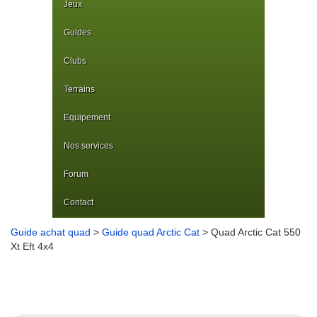
Jeux
Guides
Clubs
Terrains
Equipement
Nos services
Forum
Contact
Guide achat quad
>
Guide quad Arctic Cat
> Quad Arctic Cat 550
Xt Eft 4x4