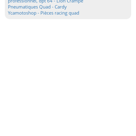
professionnel, dpt 64 - Lion Crampe
Pneumatiques Quad - Cardy
Ycamotoshop - Pièces racing quad