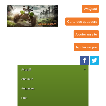
WeQuad
Carte des quadeurs
Ajouter un site
Ajouter un pro
Accueil
Annuaire
Annonces
Pros