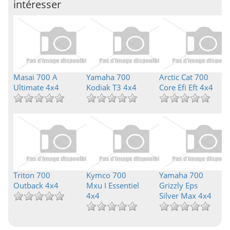
intéresser
Masai 700 A
Yamaha 700
Arctic Cat 700
Ultimate 4x4
Kodiak T3 4x4
Core Efi Eft 4x4
Triton 700
Kymco 700
Yamaha 700
Outback 4x4
Mxu I Essentiel
Grizzly Eps
4x4
Silver Max 4x4