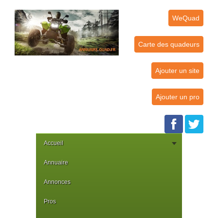
WeQuad
Carte des quadeurs
Ajouter un site
Ajouter un pro
Accueil
Annuaire
Annonces
Pros