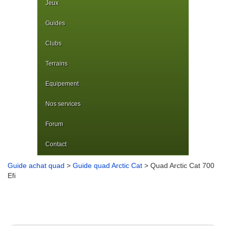
Jeux
Guides
Clubs
Terrains
Equipement
Nos services
Forum
Contact
Guide achat quad
>
Guide quad Arctic Cat
> Quad Arctic Cat 700
Efi