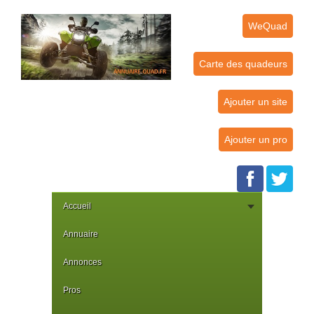
WeQuad
Carte des quadeurs
Ajouter un site
Ajouter un pro
Accueil
Annuaire
Annonces
Pros