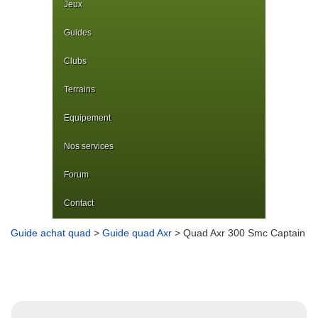
Jeux
Guides
Clubs
Terrains
Equipement
Nos services
Forum
Contact
Guide achat quad
>
Guide quad Axr
> Quad Axr 300 Smc Captain